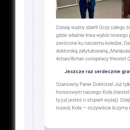
Dzisiaj ważny dzień! Oczy całego
gdzie właśnie trwa wybór nowego pr
zwrócone ku naszemu koledze, Dar
doktorską zatytułowaną „Manipulati
4chan/8chan conspiracy theorist 
Jeszcze raz serdecznie gra
Szanowny Panie Doktorze! Już tylk
honorowym naszego Koła (niestety
ty już jesteś o stopień wyżej). Dz
rozwój Koła — oczywiście liczymy n