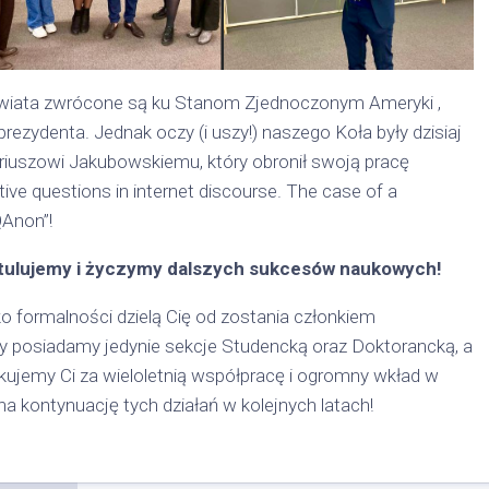
 świata zwrócone są ku Stanom Zjednoczonym Ameryki ,
ezydenta. Jednak oczy (i uszy!) naszego Koła były dzisiaj
iuszowi Jakubowskiemu, który obronił swoją pracę
ve questions in internet discourse. The case of a
QAnon”!
tulujemy i życzymy dalszych sukcesów naukowych!
o formalności dzielą Cię od zostania członkiem
 posiadamy jedynie sekcje Studencką oraz Doktorancką, a
iękujemy Ci za wieloletnią współpracę i ogromny wkład w
a kontynuację tych działań w kolejnych latach!