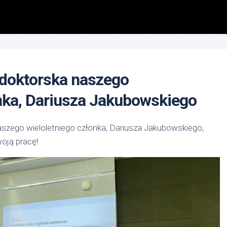
doktorska naszego
onka, Dariusza Jakubowskiego
naszego wieloletniego członka, Dariusza Jakubowskiego,
woją pracę!