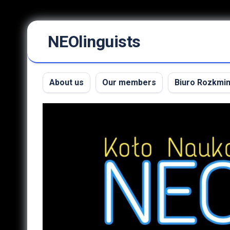
Skip
NEOlinguists
to
content
About us
Our members
Biuro Rozkmi