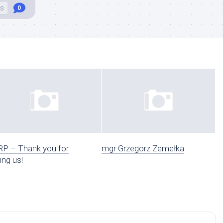
s
0
P – Thank you for
mgr Grzegorz Zemełka
ning us!