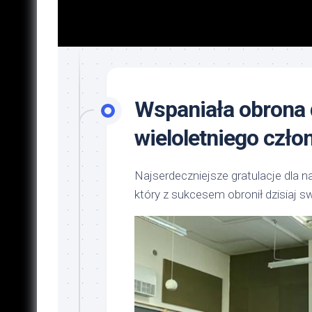
Wspaniała obrona 
wieloletniego czł
Najserdeczniejsze gratulacje dla 
który z sukcesem obronił dzisiaj s