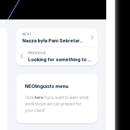
NEXT
Nasza była Pani Sekretarz, Nela Lasota, Panią Doktor!
PREVIOUS
Looking for something to read? #4
NEOlinguists menu
Click
here
if you want to learn what
workshops we can prepare for
your class!