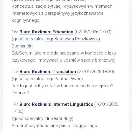
Konceptualizacje sytuacji kryzysowych w memach
internetowych z perspektywy językoznawstwa
kognitywnego
16/
Biuro Rozkmin: Education
(02/06/2026 17:00)
(gość specjalny:
mgr Katarzyna Roszkowska-
Bachanek
)
EduScrum jako metoda nauczania w kontekście lęku
językowego i motywacji u uczniów szkoły branżowej
15/
Biuro Rozkmin: Translation
(27/04/2026 18:30)
(gość specjalny: mgr Paulina Piwoń)
Jak to jest odbyć staż w Parlamencie Europejskim?
Dobrze?
14/
Biuro Rozkmin: Internet Linguistics
(16/04/2026
17:30)
(gość specjalny:
dr Beata Bury)
A morphosyntactic analysis of DoggoLingo