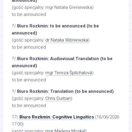
announced)
(gość specjalny: mgr Natalia Greniewska)
to be announced
?/
Biuro Rozkmin: to be announced (to be
announced)
(gość specjalny:
dr Natalia Wiśniewska
)
to be announced
?/
Biuro Rozkmin: Audiovisual Translation (to be
announced)
(gość specjalny:
mgr Tereza Šplíchalová
)
to be announced
?/
Biuro Rozkmin: Translation (to be announced)
(gość specjalny:
Chris Durban
)
to be announced
17/
Biuro Rozkmin: Cognitive Linguitics
(16/06/2026
17:00)
(gość specjalny:
mgr Marlena Moskal
)