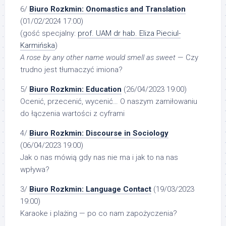
6/
Biuro Rozkmin: Onomastics and Translation
(01/02/2024 17:00)
(gość specjalny:
prof. UAM dr hab. Eliza Pieciul-
Karmińska
)
A rose by any other name would smell as sweet
— Czy
trudno jest tłumaczyć imiona?
5/
Biuro Rozkmin: Education
(26/04/2023 19:00)
Ocenić, przecenić, wycenić…​ O naszym zamiłowaniu
do łączenia wartości z cyframi
4/
Biuro Rozkmin: Discourse in Sociology
(06/04/2023 19:00)
Jak o nas mówią gdy nas nie ma i jak to na nas
wpływa?
3/
Biuro Rozkmin:
Language Contact
(19/03/2023
19:00)
Karaoke i plażing — po co nam zapożyczenia?