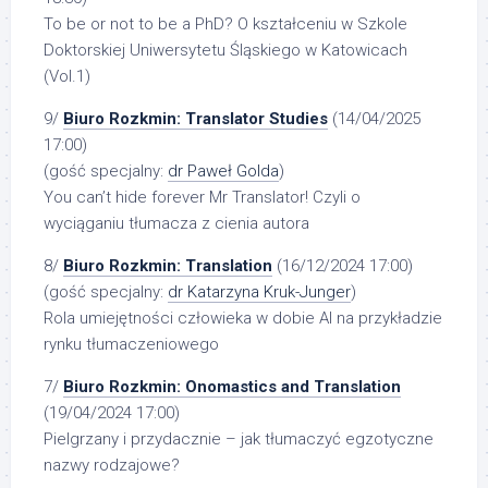
To be or not to be a PhD? O kształceniu w Szkole
Doktorskiej Uniwersytetu Śląskiego w Katowicach
(Vol.1)
9/
Biuro Rozkmin: Translator Studies
(14/04/2025
17:00)
(gość specjalny:
dr Paweł Golda
)
You can’t hide forever Mr Translator! Czyli o
wyciąganiu tłumacza z cienia autora
8/
Biuro Rozkmin: Translation
(16/12/2024 17:00)
(gość specjalny:
dr Katarzyna Kruk-Junger
)
Rola umiejętności człowieka w dobie AI na przykładzie
rynku tłumaczeniowego
7/
Biuro Rozkmin: Onomastics and Translation
(19/04/2024 17:00)
Pielgrzany i przydacznie – jak tłumaczyć egzotyczne
nazwy rodzajowe?