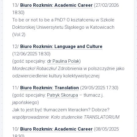
13/
Biuro Rozkmin: Academic Career
(27/02/2026
18:30)
To be or not to be a PhD? O kształceniu w Szkole
Doktorskiej Uniwersytetu Śląskiego w Katowicach
(Vol.2)
12/
Biuro Rozkmin: Language and Culture
(12/06/2025 18:30)
(gość specjalny:
dr Paulina Polak
)
Mordeczko! Robaczku!
Zdrobnienia w polszczyźnie jako
odzwierciedlenie kultury kolektywistycznej
11/
Biuro Rozkmin: Translation
(29/05/2025 17:30)
(gość specjalny:
Patryk Skorupa
– tłumacz j.
japońskiego)
Jak to jest być tłumaczem literackim? Dobrze?
współprowadzenie: Koło studenckie TRANSLATORIUM
10/
Biuro Rozkmin: Academic Career
(08/05/2025
18:30)