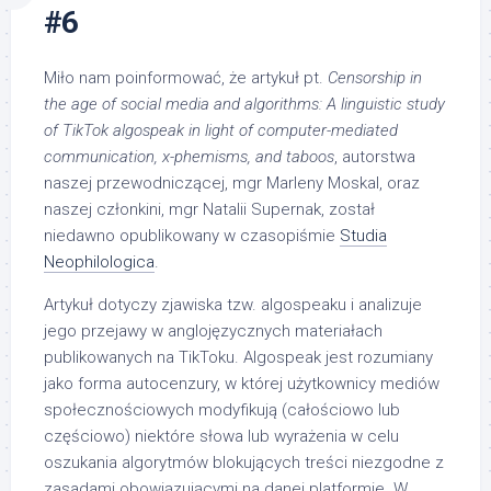
#6
Miło nam poinformować, że artykuł pt.
Censorship in
the age of social media and algorithms: A linguistic study
of TikTok algospeak in light of computer-mediated
communication, x-phemisms, and taboos
, autorstwa
naszej przewodniczącej, mgr Marleny Moskal, oraz
naszej członkini, mgr Natalii Supernak, został
niedawno opublikowany w czasopiśmie
Studia
Neophilologica
.
Artykuł dotyczy zjawiska tzw. algospeaku i analizuje
jego przejawy w anglojęzycznych materiałach
publikowanych na TikToku. Algospeak jest rozumiany
jako forma autocenzury, w której użytkownicy mediów
społecznościowych modyfikują (całościowo lub
częściowo) niektóre słowa lub wyrażenia w celu
oszukania algorytmów blokujących treści niezgodne z
zasadami obowiązującymi na danej platformie. W