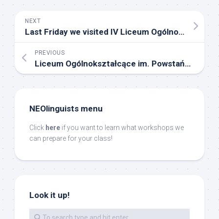
NEXT
Last Friday we visited IV Liceum Ogólnokształcące z Oddziałami Dwujęzycznymi im. St. Staszica
PREVIOUS
Liceum Ogólnokształcące im. Powstańców Śląskich w Radzionkowie – thank you for having us!
NEOlinguists menu
Click
here
if you want to learn what workshops we
can prepare for your class!
Look it up!