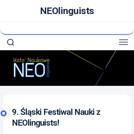
Skip
NEOlinguists
to
content
9. Śląski Festiwal Nauki z
NEOlinguists!