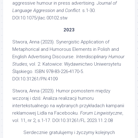
aggressive humour in press advertising.
Journal of
Language Aggression and Conflict.
s.1-30.
DOI:10.1075/jlac.00102.stw
2023
Stwora, Anna (2023). Synergistic Application of
Metaphorical and Humorous Elements in Polish and
English Advertising Discourse.
Interdisciplinary Humour
Studies
, vol. 2. Katowice: Wydawnictwo Uniwersytetu
Śląskiego. ISBN 978-83-226-4170-5.
DOI:10.31261/PN.4109
Stwora, Anna (2023). Humor pomostem między
wczoraj i dziś: Analiza realizacji humoru
intertekstualnego na wybranych przykładach kampanii
reklamowej Lidla na Facebooku.
Forum Lingwistyczne
,
vol. 11, nr 2, s.1-17. DOI:10.31261/FL.2023.11.2.08
Serdecznie gratulujemy i życzymy kolejnych