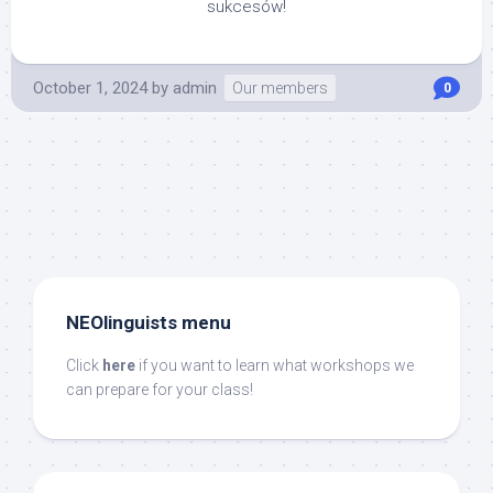
sukcesów!
October 1, 2024
by
admin
Our members
0
NEOlinguists menu
Click
here
if you want to learn what workshops we
can prepare for your class!