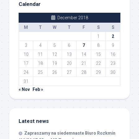
Calendar
December 2018
M
T
W
T
F
S
S
1
2
3
4
5
6
7
8
9
10
11
12
13
14
15
16
17
18
19
20
21
22
23
24
25
26
27
28
29
30
31
« Nov
Feb »
Latest news
Zapraszamy na siedemnaste Biuro Rozkmin